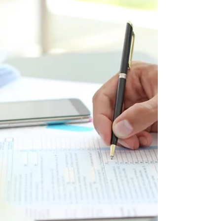
İstanbul’dan Dıraç’a
Taşınmak
“Her sabah işe giderken yaşadığım stres,
artık sıradanlaşmıştı. Ama içimde bir ses
hep daha sade, daha sessiz bir hayatı
arıyordu…” Bu...