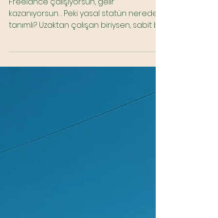
Freelance Çalışanlar İçin
Balkanlar’da Vergi ve
Oturum Rehberi
Freelance çalışıyorsun, gelir
kazanıyorsun… Peki yasal statün nerede
tanımlı? Uzaktan çalışan biriysen, sabit bir
ofise ihtiyacın yok....