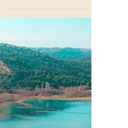
Yapılan 7 Hata
Yurt dışında yaşamak heyecan verici
ama planlama şart. Arnavutluk ve Kuzey
Makedonya’da hayat kurmak
sanıldığından daha erişilebilir...