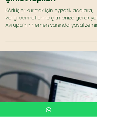
Vergi Cennetine Gerek
Yok: Balkanlar’da Kârlı
ŞirketYapıları
Kârlı işler kurmak için egzotik adalara,
vergi cennetlerine gitmenize gerek yok.
Avrupa’nın hemen yanında, yasal zemini
sağlam, ekonomik...