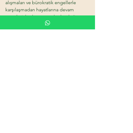
alışmaları ve bürokratik engellerle 
karşılaşmadan hayatlarına devam 
etmeleri, bu kararın ne kadar doğru 
olduğunu kanıtladı. Yeni bir ülkeye 
adım atmak her zaman kolay değildir. 
Ama doğru rehberlikle, bu süreç hem 
hızlı hem de güvenli hale gelebilir. 
Yeni 
Bir Hayat
 olarak biz, bu süreci en az 
stresle ve en çok kazançla geçirmeniz 
için buradayız.
Ücretsiz Ön Görüşme Talep Et →
Arnavutluk ve Kuzey Makedonya’da şirket
kurmak, oturum izni almak ve yeni bir
yaşam kurmak isteyenler için uçtan uca
danışmanlık.