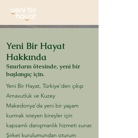
Yeni Bir Hayat
Hakkında
Sınırların ötesinde, yeni bir
başlangıç için.
Yeni Bir Hayat, Türkiye’den çıkıp
Arnavutluk ve Kuzey
Makedonya’da yeni bir yaşam
kurmak isteyen bireyler için
kapsamlı danışmanlık hizmeti sunar.
Şirket kurulumundan oturum