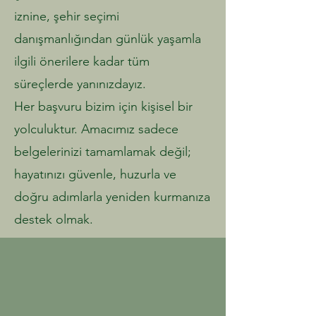
iznine, şehir seçimi
danışmanlığından günlük yaşamla
ilgili önerilere kadar tüm
süreçlerde yanınızdayız.
Her başvuru bizim için kişisel bir
yolculuktur. Amacımız sadece
belgelerinizi tamamlamak değil;
hayatınızı güvenle, huzurla ve
doğru adımlarla yeniden kurmanıza
destek olmak.