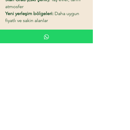
atmosfer 
Yeni yerleşim bölgeleri:
 Daha uygun 
fiyatlı ve sakin alanlar
Artılar
Muhteşem doğa ve göl manzarası 
Sessiz ve ilham verici 
Kültürel etkinlikler 
Emeklilik ve uzaktan çalışma için 
çok uygun
Eksiler
Kışın oldukça sakin olabilir 
İş olanakları sınırlı