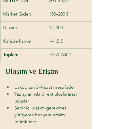
Kira (1+1 ev)
200–350 €
Market Gideri
150–200 €
Ulaşım
15–30 €
Kafede kahve
1–1.5 €
Toplam
~550–650 €
Ulaşım ve Erişim
Üsküp’ten 3–4 saat mesafede 
Yaz aylarında direkt uluslararası 
uçuşlar 
Şehir içi ulaşım gerekmez, 
yürüyerek her yere erişim 
mümkünor