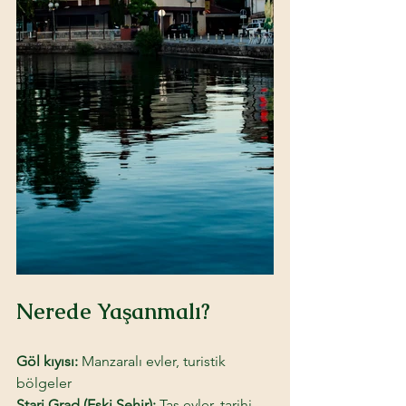
Nerede Yaşanmalı? 
Göl kıyısı: 
Manzaralı evler, turistik 
bölgeler 
Stari Grad (Eski Şehir): 
Taş evler, tarihi 