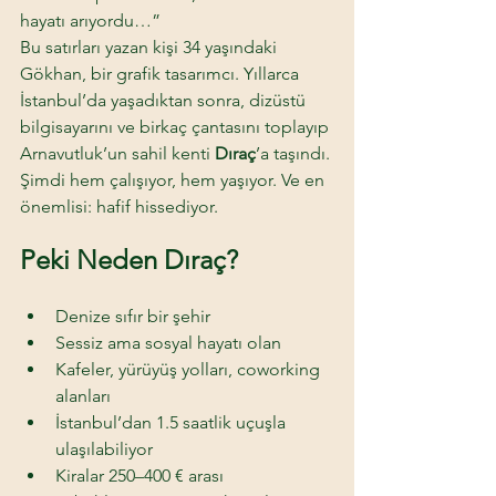
hayatı arıyordu…”
Bu satırları yazan kişi 34 yaşındaki 
Gökhan, bir grafik tasarımcı. Yıllarca 
İstanbul’da yaşadıktan sonra, dizüstü 
bilgisayarını ve birkaç çantasını toplayıp 
Arnavutluk’un sahil kenti 
Dıraç
’a taşındı. 
Şimdi hem çalışıyor, hem yaşıyor. Ve en 
önemlisi: hafif hissediyor.
Peki Neden Dıraç? 
Denize sıfır bir şehir 
Sessiz ama sosyal hayatı olan 
Kafeler, yürüyüş yolları, coworking 
alanları 
İstanbul’dan 1.5 saatlik uçuşla 
ulaşılabiliyor 
Kiralar 250–400 € arası 