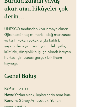
Burada zaman yavaş 
akar, ama hikâyeler çok 
derin…
UNESCO tarafından korunmaya alınan 
Gjirokastër, taş mimarisi, dağ manzarası 
ve tarih kokan sokaklarıyla farklı bir 
yaşam deneyimi sunuyor. Edebiyatla, 
kültürle, dinginlikle iç içe olmak isteyen 
herkes için burası gerçek bir ilham 
kaynağı.
Genel Bakış
Nüfus:
 ~20.000
Hava: 
Yazları sıcak, kışları serin ama kuru
Konum: 
Güney Arnavutluk, Yunan 
sınırına yakın